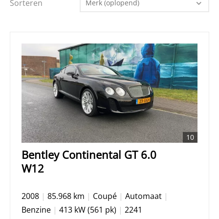
Sorteren
Merk (oplopend)
10
Bentley Continental GT 6.0
W12
2008
|
85.968 km
|
Coupé
|
Automaat
|
Benzine
|
413 kW (561 pk)
|
2241